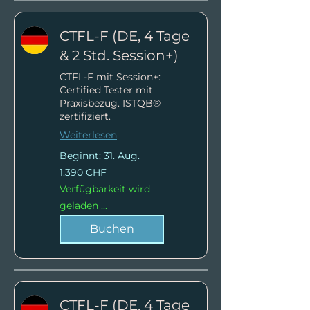
CTFL-F (DE, 4 Tage
& 2 Std. Session+)
CTFL-F mit Session+:
Certified Tester mit
Praxisbezug. ISTQB®
zertifiziert.
Weiterlesen
Beginnt: 31. Aug.
1.390
1.390 CHF
Schweizer
Franken
Verfügbarkeit wird
geladen ...
Buchen
CTFL-F (DE, 4 Tage