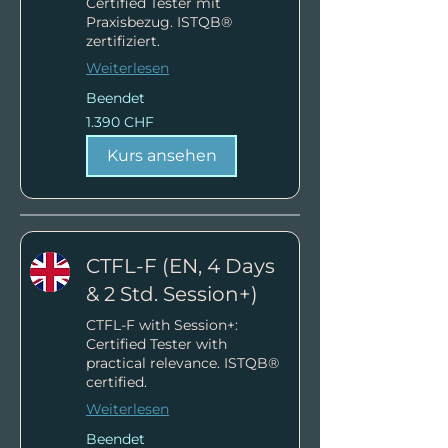
Certified Tester mit
Praxisbezug. ISTQB®
zertifiziert.
Weiterlesen
Beendet
1.390
1.390 CHF
Schweizer
Franken
Kurs ansehen
CTFL-F (EN, 4 Days
& 2 Std. Session+)
CTFL-F with Session+:
Certified Tester with
practical relevance. ISTQB®
certified.
Weiterlesen
Beendet