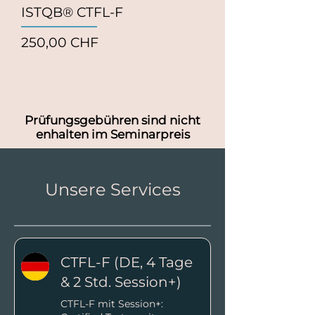
ISTQB® CTFL-F
Preis
250,00 CHF
Prüfungsgebühren sind nicht
enhalten im Seminarpreis
Unsere Services
CTFL-F (DE, 4 Tage
& 2 Std. Session+)
CTFL-F mit Session+: