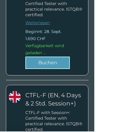
Certified Tester with
practical relevance. ISTQB®
certified.
Weiterlesen
Beginnt: 28. Sept.
1.690
1.690 CHF
Schweizer
Franken
Verfügbarkeit wird
geladen ...
Buchen
CTFL-F (EN, 4 Days
& 2 Std. Session+)
CTFL-F with Session+:
Certified Tester with
practical relevance. ISTQB®
certified.