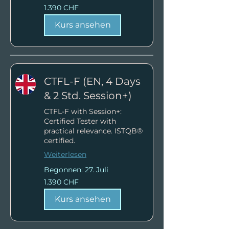
1.390
1.390 CHF
Schweizer
Franken
Kurs ansehen
CTFL-F (EN, 4 Days
& 2 Std. Session+)
CTFL-F with Session+:
Certified Tester with
practical relevance. ISTQB®
certified.
Weiterlesen
Begonnen: 27. Juli
1.390
1.390 CHF
Schweizer
Franken
Kurs ansehen