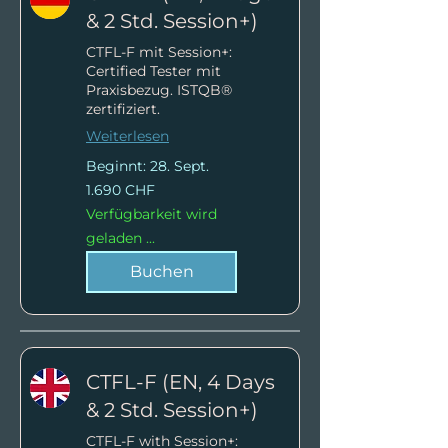
& 2 Std. Session+)
CTFL-F mit Session+:
Certified Tester mit
Praxisbezug. ISTQB®
zertifiziert.
Weiterlesen
Beginnt: 28. Sept.
1.690
1.690 CHF
Schweizer
Franken
Verfügbarkeit wird
geladen ...
Buchen
CTFL-F (EN, 4 Days
& 2 Std. Session+)
CTFL-F with Session+: