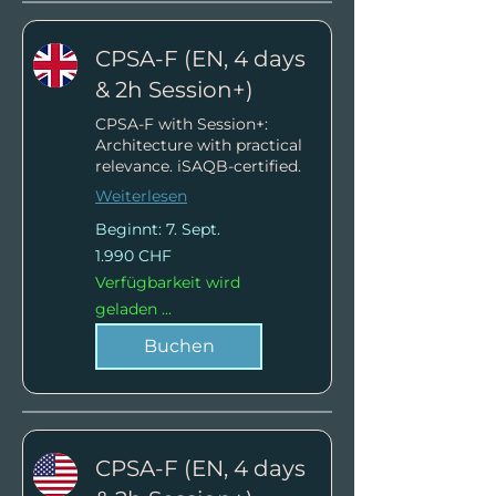
CPSA-F (EN, 4 days
& 2h Session+)
CPSA-F with Session+:
Architecture with practical
relevance. iSAQB-certified.
Weiterlesen
Beginnt: 7. Sept.
1.990
1.990 CHF
Schweizer
Franken
Verfügbarkeit wird
geladen ...
Buchen
CPSA-F (EN, 4 days