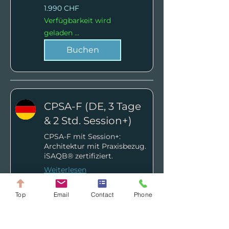
1.990
1.990 CHF
Schweizer
Franken
Verfügbarkeit wird
geladen ...
Buchen
CPSA-F (DE, 3 Tage
& 2 Std. Session+)
CPSA-F mit Session+:
Architektur mit Praxisbezug.
iSAQB® zertifiziert.
Weiterlesen
Beginnt: 2. Nov.
Top
Email
Contact
Phone
1.790
1.790 CHF
Schweizer
Franken
Verfügbarkeit wird
geladen ...