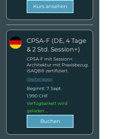
Franken
Kurs ansehen
CPSA-F (DE, 4 Tage
& 2 Std. Session+)
CPSA-F mit Session+:
Architektur mit Praxisbezug.
iSAQB® zertifiziert.
Weiterlesen
Beginnt: 7. Sept.
1.990
1.990 CHF
Schweizer
Franken
Verfügbarkeit wird
geladen ...
Buchen