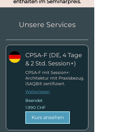
enthalten im Seminarpreis.
Unsere Services
CPSA-F (DE, 4 Tage
& 2 Std. Session+)
CPSA-F mit Session+:
Architektur mit Praxisbezug.
iSAQB® zertifiziert.
Weiterlesen
Beendet
1.990
1.990 CHF
Schweizer
Franken
Kurs ansehen