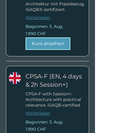
Architektur mit Praxisbezug.
iSAQB® zertifiziert.
Weiterlesen
Begonnen: 3. Aug.
1.990
1.990 CHF
Schweizer
Franken
Kurs ansehen
CPSA-F (EN, 4 days
& 2h Session+)
CPSA-F with Session+:
Architecture with practical
relevance. iSAQB-certified.
Weiterlesen
Begonnen: 3. Aug.
1.990
1.990 CHF
Schweizer