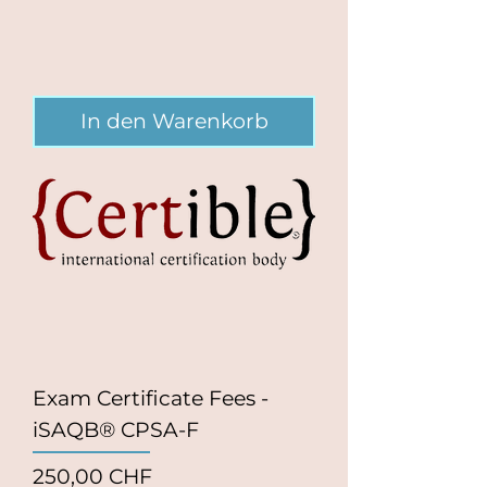
In den Warenkorb
Exam Certificate Fees -
iSAQB® CPSA-F
Preis
250,00 CHF