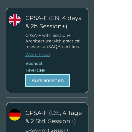
CPSA-F (EN, 4 days
& 2h Session+)
CPSA-F with Session+:
Architecture with practical
relevance. iSAQB-certified.
Weiterlesen
Beendet
1.990
1.990 CHF
Schweizer
Franken
Kurs ansehen
CPSA-F (DE, 4 Tage
& 2 Std. Session+)
CPSA-F mit Session+: