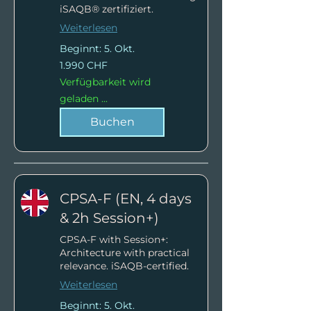
iSAQB® zertifiziert.
Weiterlesen
Beginnt: 5. Okt.
1.990
1.990 CHF
Schweizer
Franken
Verfügbarkeit wird
geladen ...
Buchen
CPSA-F (EN, 4 days
& 2h Session+)
CPSA-F with Session+:
Architecture with practical
relevance. iSAQB-certified.
Weiterlesen
Beginnt: 5. Okt.