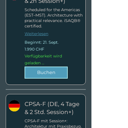
& 2h Session+)
Scheduled for the Americas
(EST–MST). Architecture with
practical relevance. iSAQB®
certified.
Weiterlesen
Beginnt: 21. Sept.
1.990
1.990 CHF
Schweizer
Franken
Verfügbarkeit wird
geladen ...
Buchen
CPSA-F (DE, 4 Tage
& 2 Std. Session+)
CPSA-F mit Session+:
Architektur mit Praxisbezug.