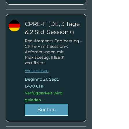
CPRE-F (DE, 3 Tage
& 2 Std. Session+)
Requirements Engineering –
CPRE-F mit Session+:
Anforderungen mit
Praxisbezug. IREB®
zertifiziert.
Weiterlesen
Beginnt: 21. Sept.
1.490
1.490 CHF
Schweizer
Franken
Verfügbarkeit wird
geladen ...
Buchen