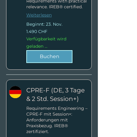
Requirements with practical
relevance. IREB® certified.
Weiterlesen
Beginnt: 23. Nov.
1.490
1.490 CHF
Schweizer
Franken
Verfügbarkeit wird
geladen ...
Buchen
CPRE-F (DE, 3 Tage
& 2 Std. Session+)
Requirements Engineering –
CPRE-F mit Session+:
Anforderungen mit
Praxisbezug. IREB®
zertifiziert.