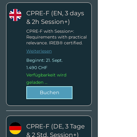
CPRE-F (EN, 3 days
& 2h Session+)
CPRE-F with Session+:
Requirements with practical
relevance. IREB® certified.
Weiterlesen
Beginnt: 21. Sept.
1.490
1.490 CHF
Schweizer
Franken
Verfügbarkeit wird
geladen ...
Buchen
CPRE-F (DE, 3 Tage
& 2 Std. Session+)