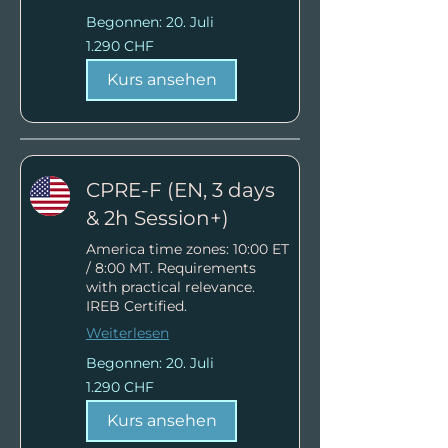
Begonnen: 20. Juli
1.290
1.290 CHF
Schweizer
Franken
Kurs ansehen
CPRE-F (EN, 3 days
& 2h Session+)
America time zones: 10:00 ET
/ 8:00 MT. Requirements
with practical relevance.
IREB Certified.
Weiterlesen
Begonnen: 20. Juli
1.290
1.290 CHF
Schweizer
Franken
Kurs ansehen