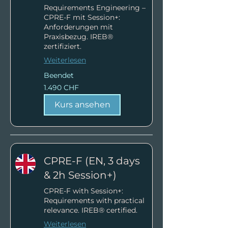
Requirements Engineering –
CPRE-F mit Session+:
Anforderungen mit
Praxisbezug. IREB®
zertifiziert.
Weiterlesen
Beendet
1.490
1.490 CHF
Schweizer
Franken
Kurs ansehen
CPRE-F (EN, 3 days
& 2h Session+)
CPRE-F with Session+:
Requirements with practical
relevance. IREB® certified.
Weiterlesen