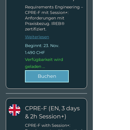
Requirements Engineering –
CPRE-F mit Session+:
Anforderungen mit
Praxisbezug. IREB®
zertifiziert.
Weiterlesen
Beginnt: 23. Nov.
1.490
1.490 CHF
Schweizer
Franken
Verfügbarkeit wird
geladen ...
Buchen
CPRE-F (EN, 3 days
& 2h Session+)
CPRE-F with Session+: