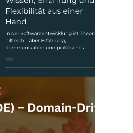
von ARQ Solutions –
Wissen, Erfahrung und
Flexibilität aus einer
Hand
In der Softwareentwicklung ist Theorie
hilfreich – aber Erfahrung,
Kommunikation und praktisches
Fachwissen bringen die Dinge voran.
Wenn Sie befürchten, dass Sie am Ende
Folgendes erhalten: Starre Formate
Fertigbaustoffe Eine Person für die
Beratung, eine andere für die Schulung.
…klingt das bekannt? Bei uns nicht. Wir
haben etwas erfrischend Fokussiertes
geschaffen: ARQ Solutions ist keine
Fabrik. Es ist ein Studio. Ein Ort, an dem
wir Ihre Lösung gemeinsam